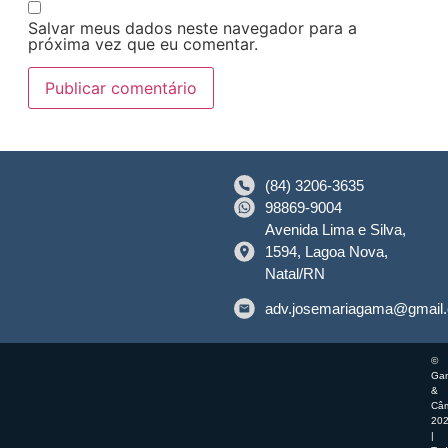
Salvar meus dados neste navegador para a
próxima vez que eu comentar.
(84) 3206-3635
98869-9004
Avenida Lima e Silva,
1594, Lagoa Nova,
Natal/RN
adv.josemariagama@gmail
©
Ga
&
Câ
20
|