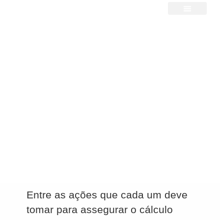
Página Inicial
Sobre Nós
Regularizando e garantindo
benefícios com a recuperação
de contribuições não
registradas
Por:
Dr. José Maria Gama
em
10/04/2025
Entre as ações que cada um deve
tomar para assegurar o cálculo